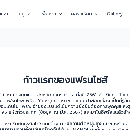
าแรก
เมนู
แพ็กเกจ
คอร์สเรียน
Gallery
ก้าวแรกของแฟรนไชส์
่อำเภอกระทุ่มแบน จังหวัดสมุทรสาคร เมื่อปี 2561 กับเงินทุน 1 แส
งระบบแฟรนไชส์ พร้อมใช้กลยุทธ์การตลาดแบบ ป่าล้อมเมือง เป็นที่รู
ยจนเกินไป เพราะเจ้าของแบรนด์เน้นความยั่งยืนต้องการพูดคุยและ
ด
 195 แห่งทั่วประเทศ (ข้อมูล ณ มี.ค. 2567) และ
มาโนอิพร้อมแล้วสำ
มารถเริ่มต้นธุรกิจได้ง่ายเนื่องจาก
มีความยืดหยุ่นสูง
เจ้าของร้าน
มาขายควบคู่กันกับเครื่องดื่มได้
ทั้ง MANOI ยังมีระบบการบริหารจั