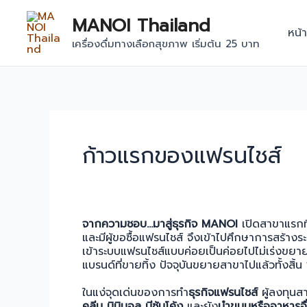
Skip
MANOI Thailand
to
หน้
content
เครื่องดื่มทางเลือกสุขภาพ เริ่มต้น 25 บาท
ก้าวแรกของแฟรนไชส์
จากความชอบ…มาสู่ธุรกิจ MANOI
เปิดสาขาแรกที
และมีผู้ขอซื้อแฟรนไชส์ จึงเข้าไปศึกษาการสร้า
เข้าระบบแฟรนไชส์แบบค่อยเป็นค่อยไปไม่เร่งขยา
แบรนด์ที่ขายทิ้ง ปัจจุบันขยายสาขาไปแล้วทั้งสิ้น
ในแง่จุดเด่นของการทำ
ธุรกิจแฟรนไชส์
ผู้ลงทุนสา
คลีน มินิมอล มีซุ้มโค้ง
และยัง
นำขนมหรืออาหารอื่น