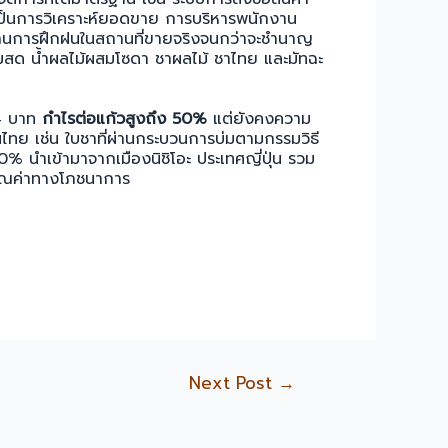
เป็นการวิเคราะห์ยอดขาย การบริหารพนักงาน
่านการฝึกฝนในสถานที่ขายจริงจนกว่าจะชำนาญ
น นมสด น้ำผลไม้ผสมโซดา ชาผลไม้ ชาไทย และมัทฉะ
64 บาท
กำไรต่อแก้วสูงถึง 50%
แต่ยังคงความ
นไทย เช่น ใบชาที่ผ่านกระบวนการบ่มตามกรรมวิธี
% นำเข้ามาจากเมืองนิชิโอะ ประเทศญี่ปุ่น รวม
วยคุณค่าทางโภชนาการ
Next Post
→