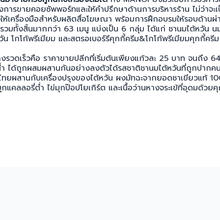
ังการขายคอยซัพพอร์ทและให้คำปรึกษาด้านการบริหารร้าน ไม่ว่าจะ
ห้เครื่องมือสำหรับผลิตสื่อโฆษณา พร้อมการฝึกอบรมให้รอบด้านผ
นูรวมทั้งสิ้นมากกว่า 63 เมนู แบ่งเป็น 6 กลุ่ม ได้แก่ ชานมไต้หวั
วัน โกโก้พรีเมียม และสตรอเบอร์รีคุกกี้ครีม&โกโก้พรีเมียมคุกกี้ครีม
งรวดเร็วคือ ราคาขายปลีกที่เริ่มต้นเพียงแก้วละ 25 บาท จนถึง 
้นน้ำ ได้ถูกผสมผสานกันอย่างลงตัวได้รสชาติชานมไต้หวันที่ถูกปากค
องไทยผสานกับเครื่องปรุงของไต้หวัน ผงมัทฉะจากยอดชาเขียวแท้ 100
 บุกแคลลอรี่ต่ำ ไข่มุกป๊อปโยเกิร์ต และเนื้อว่านหางจระเข้ที่อุดมด้